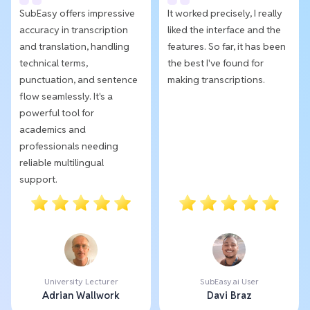
SubEasy offers impressive
It worked precisely, I really
accuracy in transcription
liked the interface and the
and translation, handling
features. So far, it has been
technical terms,
the best I've found for
punctuation, and sentence
making transcriptions.
flow seamlessly. It's a
powerful tool for
academics and
professionals needing
reliable multilingual
support.
University Lecturer
SubEasy.ai User
Adrian Wallwork
Davi Braz