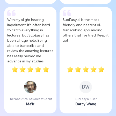
With my slight hearing
SubEasy.al is the most
impairment, it's often hard
friendly and neatest AI-
to catch everything in
transcribing app among
lectures, but SubEasy has
others that I've tried. Keep it
been a huge help. Being
up!
able to transcribe and
review the amazing lectures
has really helped me
advance in my studies.
DW
Therapeutical Studies student
SubEasy.ai User
Me'ir
Darcy Wang