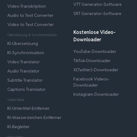
VTT Generator-Software
Video-Transkription
SRT Generator-Software
Audio to Text Converter
Video to Text Converter
Kostenlose Video-
Übersetzung & Synchronisation
Downloader
KI-Übersetzung
YouTube-Downloader
KI-Synchronisation
TikTok-Downloader
Video Translator
X(Twitter)-Downloader
Audio Translator
Facebook Videos-
Subtitle Translator
Downloader
Captions Translator
Instagram-Downloader
Video-Tools
KI-Untertitel-Entferner
KI-Wasserzeichen-Entferner
KI-Begleiter
Entwickler