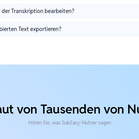
 der Transkription bearbeiten?
bierten Text exportieren?
aut von Tausenden von N
Hören Sie, was SubEasy-Nutzer sagen