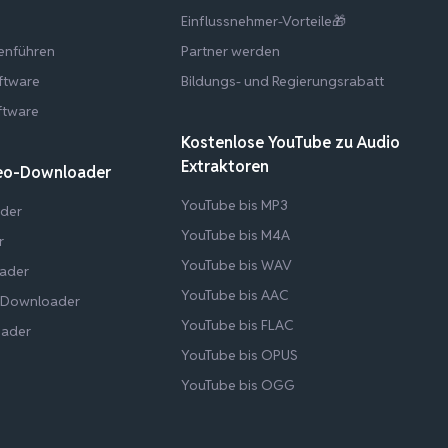
t
Einflussnehmer-Vorteile🎁
enführen
Partner werden
ftware
Bildungs- und Regierungsrabatt
ftware
Kostenlose YouTube zu Audio
Extraktoren
deo-Downloader
YouTube bis MP3
der
YouTube bis M4A
r
YouTube bis WAV
oader
YouTube bis AAC
-Downloader
YouTube bis FLAC
oader
YouTube bis OPUS
YouTube bis OGG