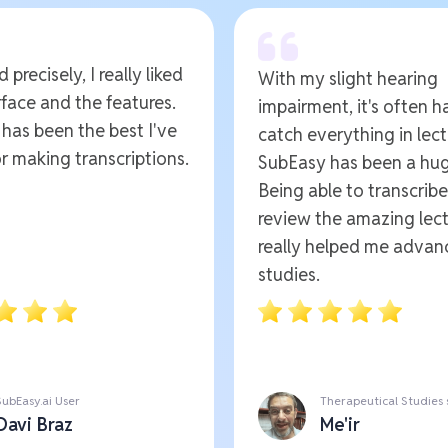
 precisely, I really liked
With my slight hearing
rface and the features.
impairment, it's often h
t has been the best I've
catch everything in lect
r making transcriptions.
SubEasy has been a hug
Being able to transcrib
review the amazing lect
really helped me advan
studies.
SubEasy.ai User
Therapeutical Studies
Davi Braz
Me'ir