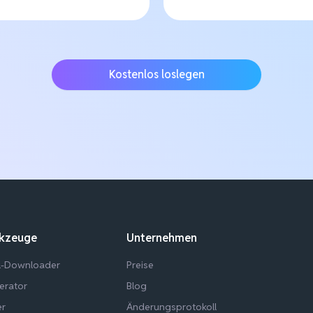
Kostenlos loslegen
rkzeuge
Unternehmen
el-Downloader
Preise
erator
Blog
er
Änderungsprotokoll