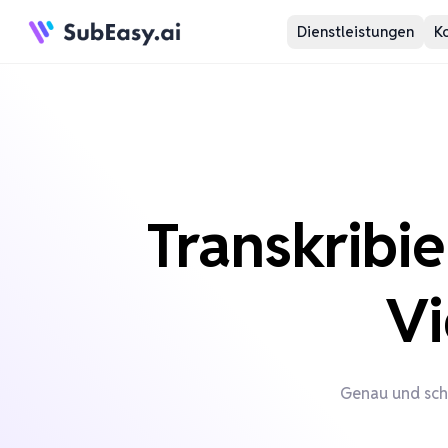
Dienstleistungen
K
Transkribi
Vi
Genau und schn