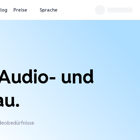
log
Preise
Sprache
 Audio- und
au.
ideobedürfnisse