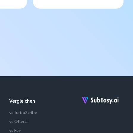
Vergleichen
vs TurboScribe
vs Otter.ai
vs Rev