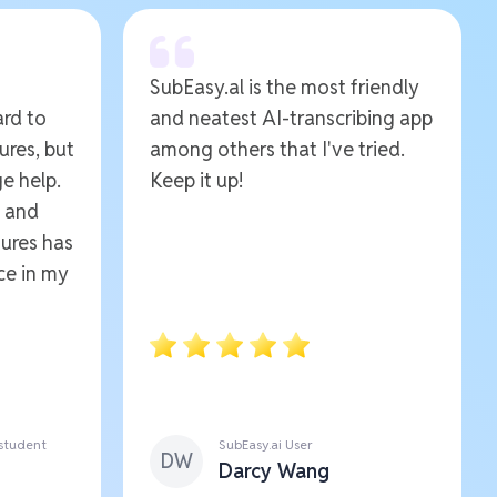
SubEasy.al is the most friendly
ard to
and neatest AI-transcribing app
ures, but
among others that I've tried.
e help.
Keep it up!
e and
ures has
ce in my
 student
SubEasy.ai User
DW
Darcy Wang