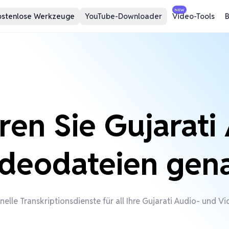
NEW
ostenlose Werkzeuge
YouTube-Downloader
Video-Tools
B
eren Sie Gujarati
deodateien gen
elle Transkriptionsdienste für all Ihre Gujarati Audio- und V