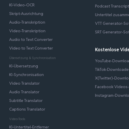
KI-Video-OCR
Podcast Transcrip
Skript-Ausrichtung
Untertitel zusamm
Audio-Transkription
VTT Generator-So
Video-Transkription
SRT Generator-So
Audio to Text Converter
Video to Text Converter
Kostenlose Vi
Übersetzung & Synchronisation
YouTube-Downloa
KI-Übersetzung
TikTok-Downloade
KI-Synchronisation
X(Twitter)-Downl
Video Translator
Facebook Videos
Audio Translator
Instagram-Downl
Subtitle Translator
Captions Translator
Video-Tools
KI-Untertitel-Entferner