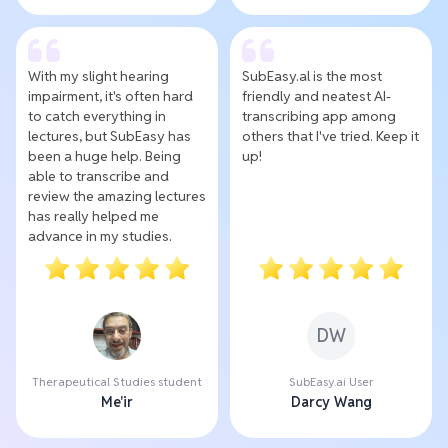
With my slight hearing
SubEasy.al is the most
impairment, it's often hard
friendly and neatest AI-
to catch everything in
transcribing app among
lectures, but SubEasy has
others that I've tried. Keep it
been a huge help. Being
up!
able to transcribe and
review the amazing lectures
has really helped me
advance in my studies.
DW
Therapeutical Studies student
SubEasy.ai User
Me'ir
Darcy Wang