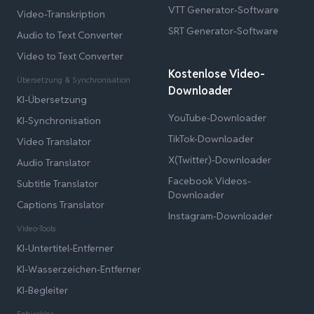
VTT Generator-Software
Video-Transkription
SRT Generator-Software
Audio to Text Converter
Video to Text Converter
Kostenlose Video-
Übersetzung & Synchronisation
Downloader
KI-Übersetzung
YouTube-Downloader
KI-Synchronisation
TikTok-Downloader
Video Translator
X(Twitter)-Downloader
Audio Translator
Facebook Videos-
Subtitle Translator
Downloader
Captions Translator
Instagram-Downloader
Video-Tools
KI-Untertitel-Entferner
KI-Wasserzeichen-Entferner
KI-Begleiter
Entwickler