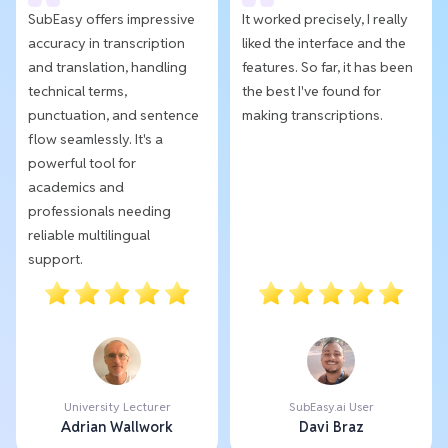
SubEasy offers impressive
It worked precisely, I really
accuracy in transcription
liked the interface and the
and translation, handling
features. So far, it has been
technical terms,
the best I've found for
punctuation, and sentence
making transcriptions.
flow seamlessly. It's a
powerful tool for
academics and
professionals needing
reliable multilingual
support.
University Lecturer
SubEasy.ai User
Adrian Wallwork
Davi Braz