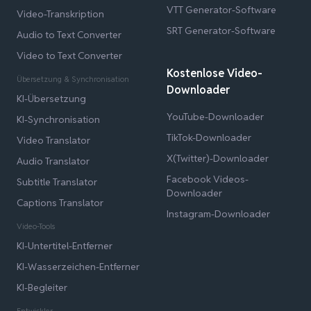
VTT Generator-Software
Video-Transkription
SRT Generator-Software
Audio to Text Converter
Video to Text Converter
Kostenlose Video-
Übersetzung & Synchronisation
Downloader
KI-Übersetzung
YouTube-Downloader
KI-Synchronisation
TikTok-Downloader
Video Translator
X(Twitter)-Downloader
Audio Translator
Facebook Videos-
Subtitle Translator
Downloader
Captions Translator
Instagram-Downloader
Video-Tools
KI-Untertitel-Entferner
KI-Wasserzeichen-Entferner
KI-Begleiter
Entwickler