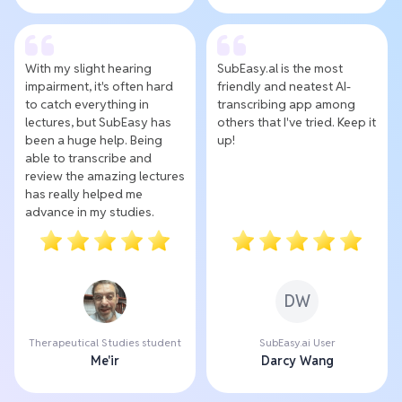
With my slight hearing
SubEasy.al is the most
impairment, it's often hard
friendly and neatest AI-
to catch everything in
transcribing app among
lectures, but SubEasy has
others that I've tried. Keep it
been a huge help. Being
up!
able to transcribe and
review the amazing lectures
has really helped me
advance in my studies.
DW
Therapeutical Studies student
SubEasy.ai User
Me'ir
Darcy Wang