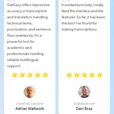
SubEasy offers impressive
It worked precisely, I really
accuracy in transcription
liked the interface and the
and translation, handling
features. So far, it has been
technical terms,
the best I've found for
punctuation, and sentence
making transcriptions.
flow seamlessly. It's a
powerful tool for
academics and
professionals needing
reliable multilingual
support.
University Lecturer
SubEasy.ai User
Adrian Wallwork
Davi Braz