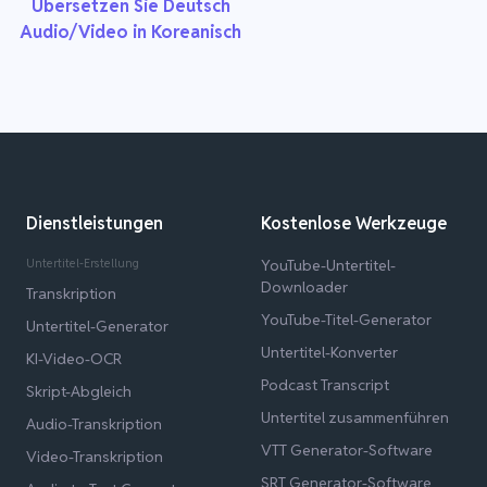
Übersetzen Sie Deutsch
Audio/Video in Koreanisch
Dienstleistungen
Kostenlose Werkzeuge
Untertitel-Erstellung
YouTube-Untertitel-
Downloader
Transkription
YouTube-Titel-Generator
Untertitel-Generator
Untertitel-Konverter
KI-Video-OCR
Podcast Transcript
Skript-Abgleich
Untertitel zusammenführen
Audio-Transkription
VTT Generator-Software
Video-Transkription
SRT Generator-Software