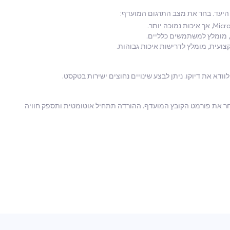
 מרוצה מהתרגום, לחץ על כפתור "Export" ובחר את פורמט הקובץ המועדף. ההורדה תתחיל אוטומטית ותספק חוויה