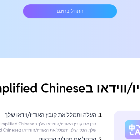
התחל בחינם
Simplifie לMandarin?
העלה ותמלל את קובץ האודיו/וידאו שלך
שלך. הכלי שלנו יתמלל את האודיו/הווידאו בSimplified Chinese באופן אוטומטי לאחר ההעלאה.
התחל את תהליך התרגום