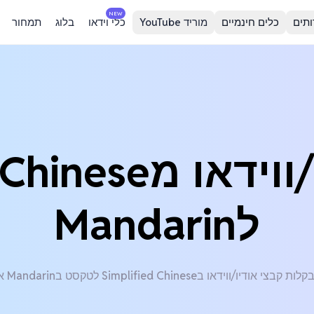
NEW
ותים
כלים חינמיים
מוריד YouTube
כלי וידאו
בלוג
תמחור
תרגם אודיו/ווידא
לMandarin
י אודיו/ווידאו בSimplified Chinese לטקסט בMandarin אונליין