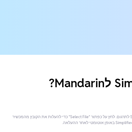
הכן את קובץ האודיו/הווידאו שלך בSimplified Chinese לתרגום. לחץ על כפתור "Select File" כדי להעלות את הקובץ מהמכשיר