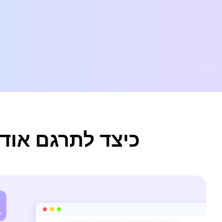
כיצד לתרגם אודיו/ווידאו בd Chinese