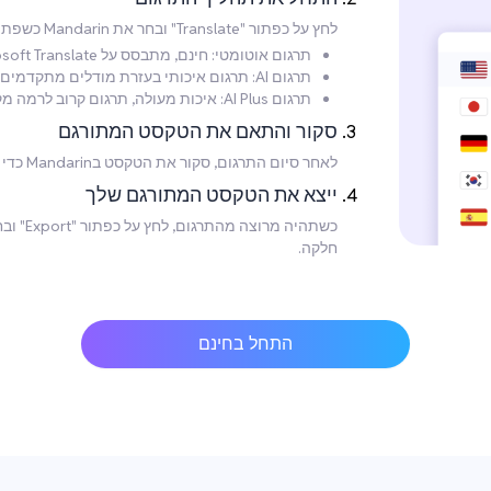
לחץ על כפתור "Translate" ובחר את Mandarin כשפת היעד. בחר את מצב התרגום המועדף:
תרגום אוטומטי: חינם, מתבסס על Microsoft Translate, אך איכות נמוכה יותר.
תרגום AI: תרגום איכותי בעזרת מודלים מתקדמים, מומלץ למשתמשים כלליים.
תרגום AI Plus: איכות מעולה, תרגום קרוב לרמה מקצועית, מומלץ לדרישות איכות גבוהות.
סקור והתאם את הטקסט המתורגם
לאחר סיום התרגום, סקור את הטקסט בMandarin כדי לוודא את דיוקו. ניתן לבצע שינויים נחוצים ישירות בטקסט.
ייצא את הטקסט המתורגם שלך
כשתהיה
חלקה.
התחל בחינם