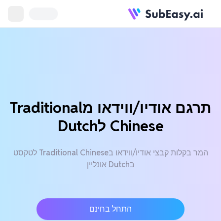
תרגם אודיו/ווידאו מTraditional
Chinese לDutch
המר בקלות קבצי אודיו/ווידאו בTraditional Chinese לטקסט
בDutch אונליין
התחל בחינם