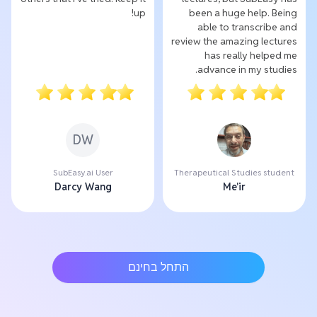
up!
been a huge help. Being
able to transcribe and
review the amazing lectures
has really helped me
advance in my studies.
DW
SubEasy.ai User
Therapeutical Studies student
Darcy Wang
Me'ir
התחל בחינם