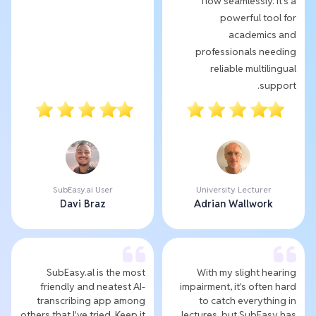
flow seamlessly. It's a
powerful tool for
academics and
professionals needing
reliable multilingual
support.
SubEasy.ai User
University Lecturer
Davi Braz
Adrian Wallwork
SubEasy.al is the most
With my slight hearing
friendly and neatest AI-
impairment, it's often hard
transcribing app among
to catch everything in
others that I've tried. Keep it
lectures, but SubEasy has