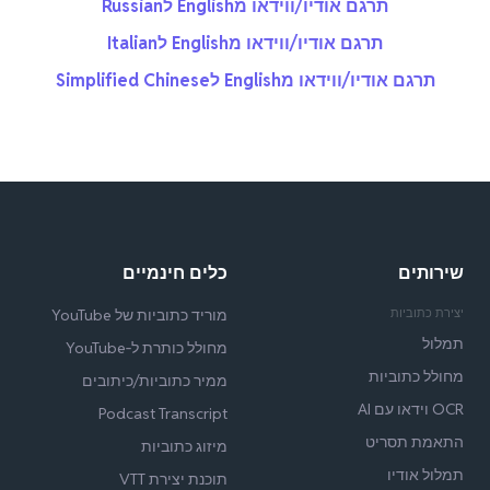
תרגם אודיו/ווידאו מEnglish לRussian
תרגם אודיו/ווידאו מEnglish לItalian
תרגם אודיו/ווידאו מEnglish לSimplified Chinese
שירותים
כלים חינמיים
יצירת כתוביות
מוריד כתוביות של YouTube
תמלול
מחולל כותרת ל‑YouTube
מחולל כתוביות
ממיר כתוביות/כיתובים
OCR וידאו עם AI
Podcast Transcript
התאמת תסריט
מיזוג כתוביות
תמלול אודיו
תוכנת יצירת VTT