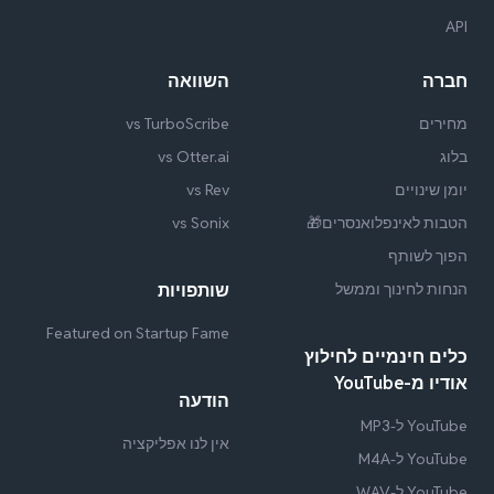
API
חברה
השוואה
מחירים
vs TurboScribe
בלוג
vs Otter.ai
יומן שינויים
vs Rev
הטבות לאינפלואנסרים🎁
vs Sonix
הפוך לשותף
הנחות לחינוך וממשל
שותפויות
Featured on Startup Fame
כלים חינמיים לחילוץ
אודיו מ-YouTube
הודעה
YouTube ל-MP3
אין לנו אפליקציה
YouTube ל-M4A
YouTube ל-WAV