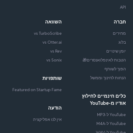
API
חברה
השוואה
מחירים
vs TurboScribe
בלוג
vs Otter.ai
יומן שינויים
vs Rev
הטבות לאינפלואנסרים🎁
vs Sonix
הפוך לשותף
הנחות לחינוך וממשל
שותפויות
Featured on Startup Fame
כלים חינמיים לחילוץ
אודיו מ-YouTube
הודעה
YouTube ל-MP3
אין לנו אפליקציה
YouTube ל-M4A
YouTube ל-WAV