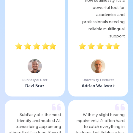
flow seamlessly. It's a
powerful tool for
academics and
professionals needing
reliable multilingual
support.
SubEasy.ai User
University Lecturer
Davi Braz
Adrian Wallwork
SubEasy.al is the most
With my slight hearing
friendly and neatest AI-
impairment, it's often hard
transcribing app among
to catch everything in
others that I've tried. Keep it
lectures, but SubEasy has