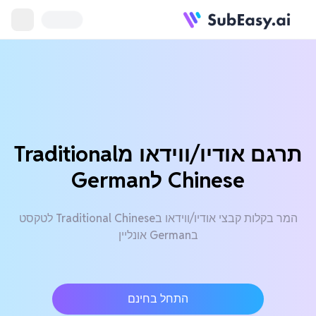
תרגם אודיו/ווידאו מTraditional
Chinese לGerman
המר בקלות קבצי אודיו/ווידאו בTraditional Chinese לטקסט
בGerman אונליין
התחל בחינם