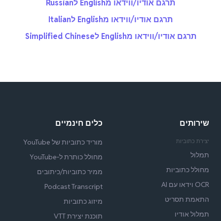
תרגם אודיו/ווידאו מEnglish לRussian
תרגם אודיו/ווידאו מEnglish לItalian
תרגם אודיו/ווידאו מEnglish לSimplified Chinese
שירותים
כלים חינמיים
יצירת כתוביות
מוריד כתוביות של YouTube
תמלול
מחולל כותרת ל‑YouTube
מחולל כתוביות
ממיר כתוביות/כיתובים
OCR וידאו עם AI
Podcast Transcript
התאמת תסריט
מיזוג כתוביות
תמלול אודיו
תוכנת יצירת VTT