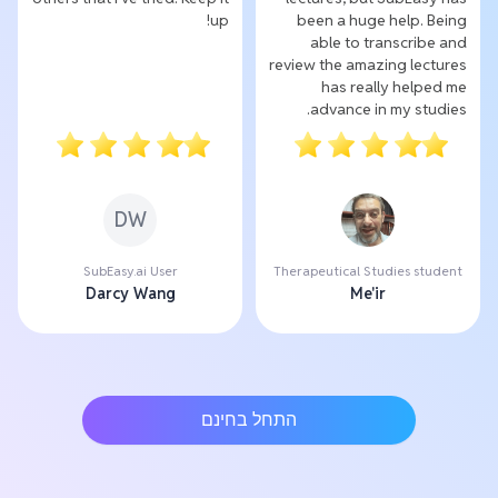
up!
been a huge help. Being
able to transcribe and
review the amazing lectures
has really helped me
advance in my studies.
DW
SubEasy.ai User
Therapeutical Studies student
Darcy Wang
Me'ir
התחל בחינם