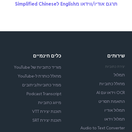
תרגם אודיו/ווידאו מEnglish לSimplified Chinese
שירותים
כלים חינמיים
יצירת כתוביות
מוריד כתוביות של YouTube
תמלול
מחולל כותרת ל‑YouTube
מחולל כתוביות
ממיר כתוביות/כיתובים
OCR וידאו עם AI
Podcast Transcript
התאמת תסריט
מיזוג כתוביות
תמלול אודיו
תוכנת יצירת VTT
תמלול וידאו
תוכנת יצירת SRT
Audio to Text Converter