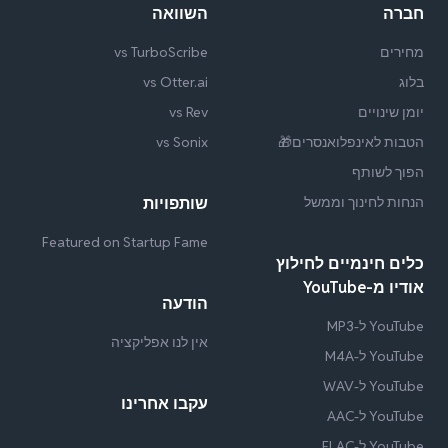
חברה
השוואה
מחירים
vs TurboScribe
בלוג
vs Otter.ai
יומן שינויים
vs Rev
הטבות לאינפלואנסרים🎁
vs Sonix
הפוך לשותף
הנחות לחינוך וממשל
שותפויות
Featured on Startup Fame
כלים חינמיים לחילוץ
אודיו מ-YouTube
הודעה
YouTube ל-MP3
אין לנו אפליקציה
YouTube ל-M4A
YouTube ל-WAV
עקבו אחרינו
YouTube ל-AAC
YouTube ל-FLAC