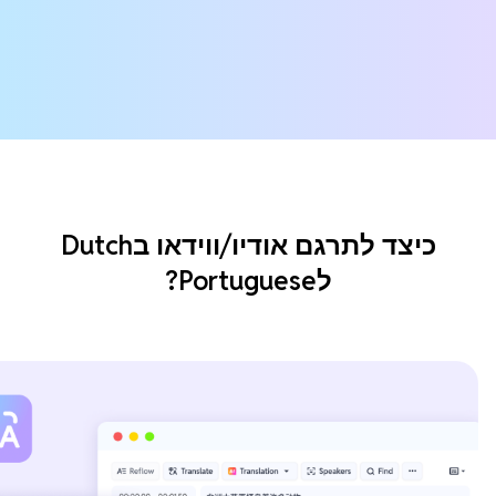
כיצד לתרגם אודיו/ווידאו בDutch
לPortuguese?