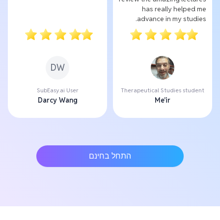
has really helped me
advance in my studies.
DW
SubEasy.ai User
Therapeutical Studies student
Darcy Wang
Me'ir
התחל בחינם