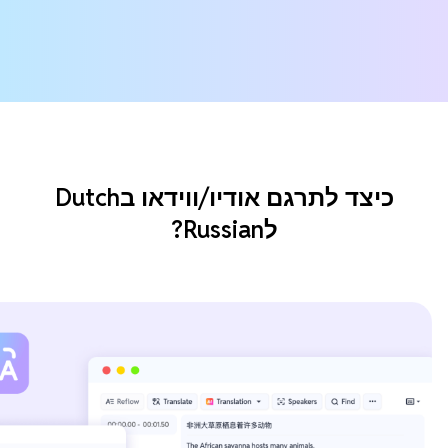
כיצד לתרגם אודיו/ווידאו בDutch
לRussian?