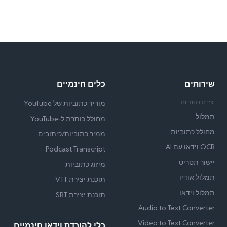
שירותים
כלים חינמיים
יצירת כתוביות
מוריד כתוביות של YouTube
תמלול
מחולל כותרת ל‑YouTube
מחולל כתוביות
ממיר כתוביות/כיתובים
OCR וידאו עם AI
Podcast Transcript
יישור תסריט
מיזוג כתוביות
תמלול אודיו
תוכנת יצירת VTT
תמלול וידאו
תוכנת יצירת SRT
Audio to Text Converter
Video to Text Converter
כלי להורדת וידאו חינמיים