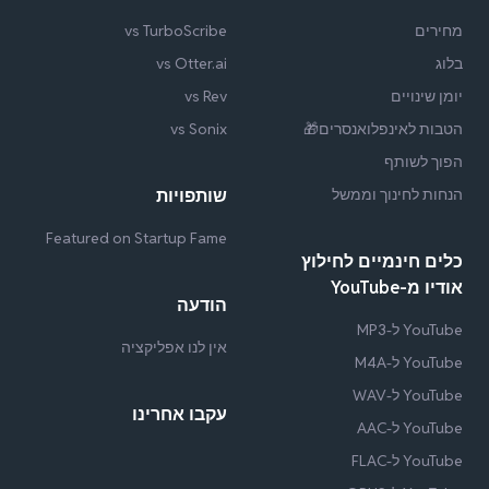
מחירים
vs TurboScribe
בלוג
vs Otter.ai
יומן שינויים
vs Rev
הטבות לאינפלואנסרים🎁
vs Sonix
הפוך לשותף
הנחות לחינוך וממשל
שותפויות
Featured on Startup Fame
כלים חינמיים לחילוץ
אודיו מ-YouTube
הודעה
YouTube ל-MP3
אין לנו אפליקציה
YouTube ל-M4A
YouTube ל-WAV
עקבו אחרינו
YouTube ל-AAC
YouTube ל-FLAC