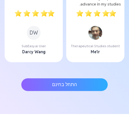
advance in my studies.
DW
SubEasy.ai User
Therapeutical Studies student
Darcy Wang
Me'ir
התחל בחינם