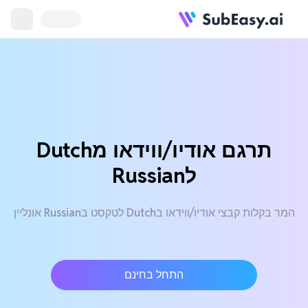
תרגם אודיו/ווידאו מDutch
לRussian
המר בקלות קבצי אודיו/ווידאו בDutch לטקסט בRussian אונליין
התחל בחינם