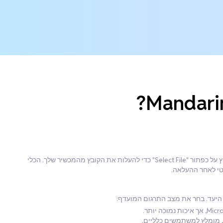
הכן את קובץ האודיו/הווידאו שלך בFrench לתרגום. לחץ על כפתור "Select File" כדי להעלות את הקובץ מהמכשיר שלך. הכלי