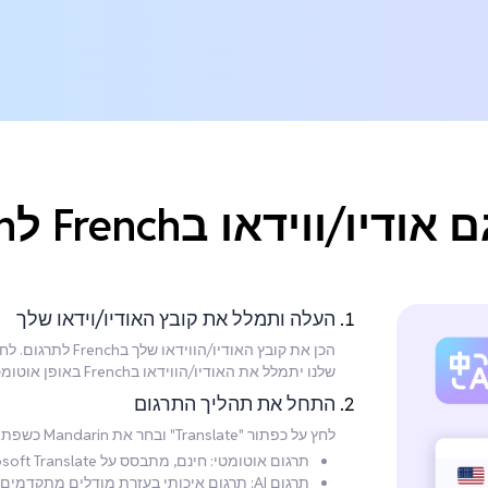
ווידאו בFrench לMandarin?
העלה ותמלל את קובץ האודיו/וידאו שלך
שלנו יתמלל את האודיו/הווידאו בFrench באופן אוטומטי לאחר ההעלאה.
התחל את תהליך התרגום
לחץ על כפתור "Translate" ובחר את Mandarin כשפת היעד. בחר את מצב התרגום המועדף:
תרגום אוטומטי: חינם, מתבסס על Microsoft Translate, אך איכות נמוכה יותר.
תרגום AI: תרגום איכותי בעזרת מודלים מתקדמים, מומלץ למשתמשים כלליים.