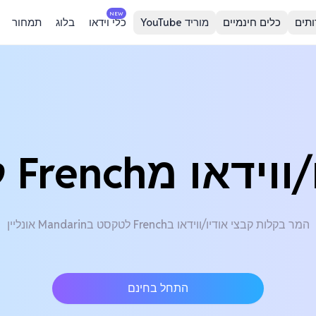
NEW
ותים
כלים חינמיים
מוריד YouTube
כלי וידאו
בלוג
תמחור
French לMandarin
המר בקלות קבצי אודיו/ווידאו בFrench לטקסט בMandarin אונליין
התחל בחינם