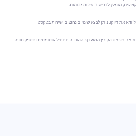
 מרוצה מהתרגום, לחץ על כפתור "Export" ובחר את פורמט הקובץ המועדף. ההורדה תתחיל אוטומטית ותספק חוויה