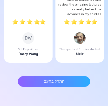
review the amazing lectures
has really helped me
advance in my studies.
DW
SubEasy.ai User
Therapeutical Studies student
Darcy Wang
Me'ir
התחל בחינם