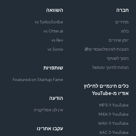
חברה
השוואה
מחירים
vs TurboScribe
בלוג
vs Otter.ai
יומן שינויים
vs Rev
הטבות לאינפלואנסרים🎁
vs Sonix
הפוך לשותף
הנחות לחינוך וממשל
שותפויות
Featured on Startup Fame
כלים חינמיים לחילוץ
אודיו מ-YouTube
הודעה
YouTube ל-MP3
אין לנו אפליקציה
YouTube ל-M4A
YouTube ל-WAV
עקבו אחרינו
YouTube ל-AAC