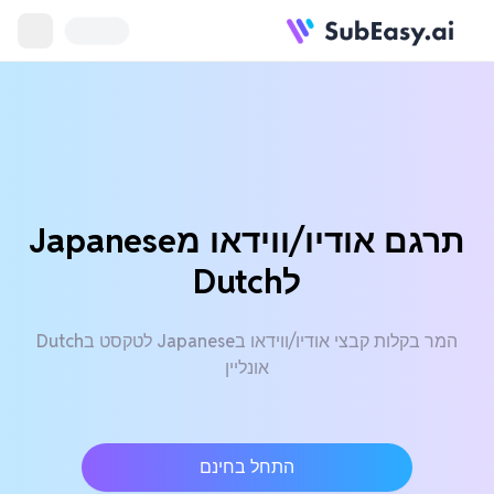
תרגם אודיו/ווידאו מJapanese
לDutch
המר בקלות קבצי אודיו/ווידאו בJapanese לטקסט בDutch
אונליין
התחל בחינם