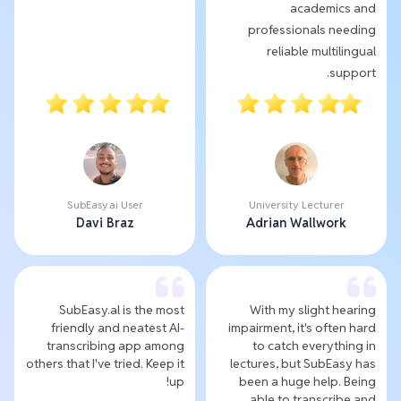
academics and
professionals needing
reliable multilingual
support.
SubEasy.ai User
University Lecturer
Davi Braz
Adrian Wallwork
SubEasy.al is the most
With my slight hearing
friendly and neatest AI-
impairment, it's often hard
transcribing app among
to catch everything in
others that I've tried. Keep it
lectures, but SubEasy has
up!
been a huge help. Being
able to transcribe and