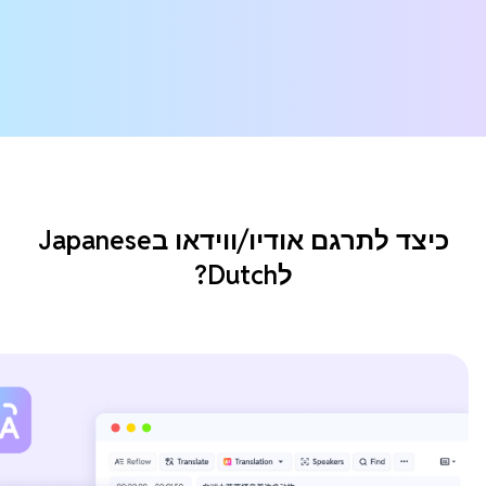
כיצד לתרגם אודיו/ווידאו בJapanese
לDutch?