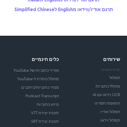
תרגם אודיו/ווידאו מEnglish לSimplified Chinese
שירותים
כלים חינמיים
יצירת כתוביות
מוריד כתוביות של YouTube
תמלול
מחולל כותרת ל‑YouTube
מחולל כתוביות
ממיר כתוביות/כיתובים
OCR וידאו עם AI
Podcast Transcript
התאמת תסריט
מיזוג כתוביות
תמלול אודיו
תוכנת יצירת VTT
תמלול וידאו
תוכנת יצירת SRT