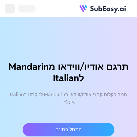
תרגם אודיו/ווידאו מMandarin
לItalian
המר בקלות קבצי אודיו/ווידאו בMandarin לטקסט בItalian
אונליין
התחל בחינם