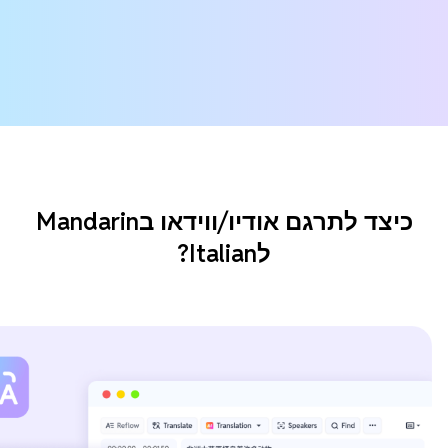
כיצד לתרגם אודיו/ווידאו בMandarin
לItalian?