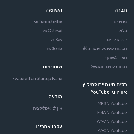
חברה
השוואה
מחירים
vs TurboScribe
בלוג
vs Otter.ai
יומן שינויים
vs Rev
הטבות לאינפלואנסרים🎁
vs Sonix
הפוך לשותף
הנחות לחינוך וממשל
שותפויות
Featured on Startup Fame
כלים חינמיים לחילוץ
אודיו מ-YouTube
הודעה
YouTube ל-MP3
אין לנו אפליקציה
YouTube ל-M4A
YouTube ל-WAV
עקבו אחרינו
YouTube ל-AAC