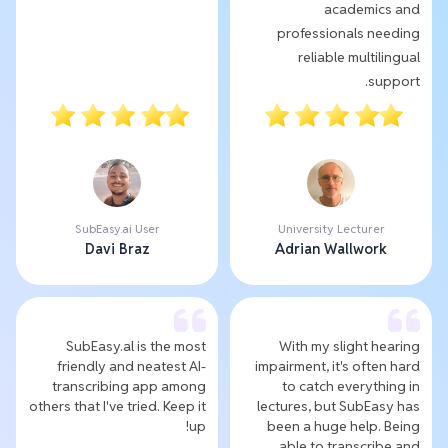
academics and
professionals needing
reliable multilingual
support.
SubEasy.ai User
University Lecturer
Davi Braz
Adrian Wallwork
SubEasy.al is the most
With my slight hearing
friendly and neatest AI-
impairment, it's often hard
transcribing app among
to catch everything in
others that I've tried. Keep it
lectures, but SubEasy has
up!
been a huge help. Being
able to transcribe and