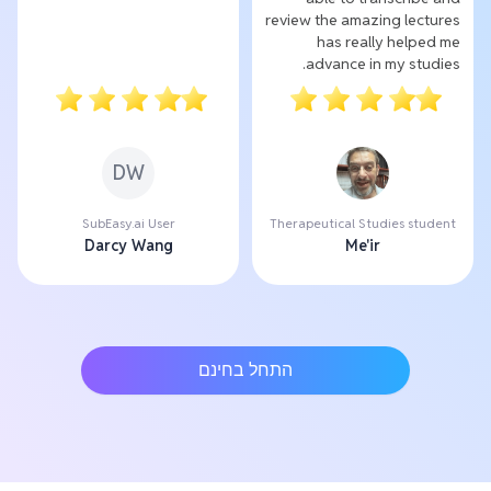
review the amazing lectures
has really helped me
advance in my studies.
DW
SubEasy.ai User
Therapeutical Studies student
Darcy Wang
Me'ir
התחל בחינם