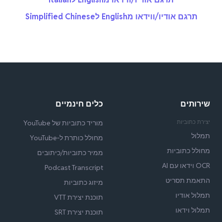
תרגם אודיו/ווידאו מEnglish לSimplified Chinese
שירותים
כלים חינמיים
יצירת כתוביות
מוריד כתוביות של YouTube
תמלול
מחולל כותרת ל‑YouTube
מחולל כתוביות
ממיר כתוביות/כיתובים
OCR וידאו עם AI
Podcast Transcript
התאמת תסריט
מיזוג כתוביות
תמלול אודיו
תוכנת יצירת VTT
תמלול וידאו
תוכנת יצירת SRT