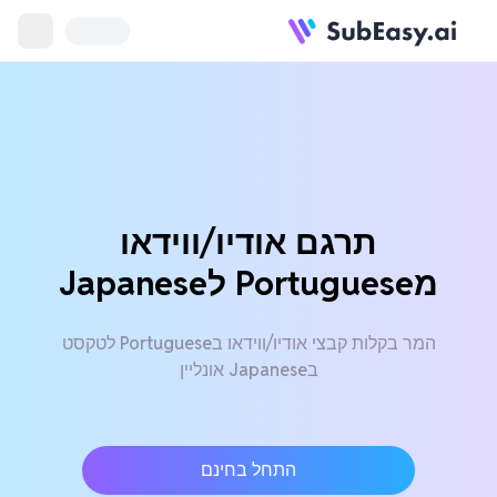
תרגם אודיו/ווידאו
מPortuguese לJapanese
המר בקלות קבצי אודיו/ווידאו בPortuguese לטקסט
בJapanese אונליין
התחל בחינם