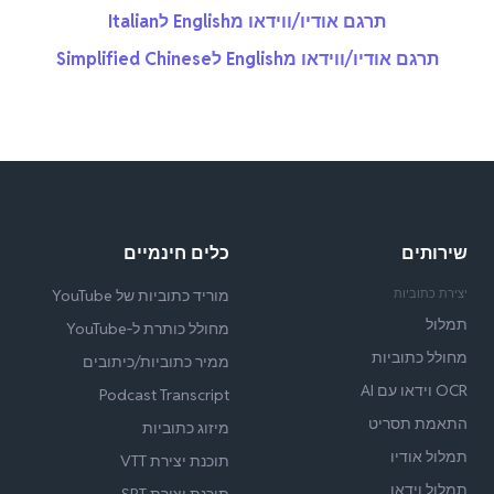
תרגם אודיו/ווידאו מEnglish לItalian
תרגם אודיו/ווידאו מEnglish לSimplified Chinese
שירותים
כלים חינמיים
יצירת כתוביות
מוריד כתוביות של YouTube
תמלול
מחולל כותרת ל‑YouTube
מחולל כתוביות
ממיר כתוביות/כיתובים
OCR וידאו עם AI
Podcast Transcript
התאמת תסריט
מיזוג כתוביות
תמלול אודיו
תוכנת יצירת VTT
תמלול וידאו
תוכנת יצירת SRT