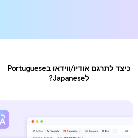
כיצד לתרגם אודיו/ווידאו בPortuguese
לJapanese?