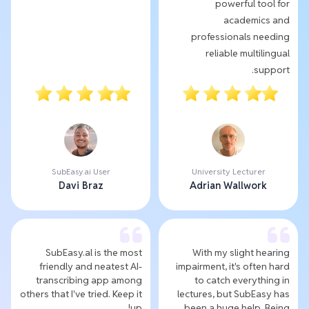
powerful tool for
academics and
professionals needing
reliable multilingual
support.
SubEasy.ai User
University Lecturer
Davi Braz
Adrian Wallwork
SubEasy.al is the most
With my slight hearing
friendly and neatest AI-
impairment, it's often hard
transcribing app among
to catch everything in
others that I've tried. Keep it
lectures, but SubEasy has
up!
been a huge help. Being