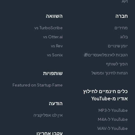
API
חברה
השוואה
מחירים
vs TurboScribe
בלוג
vs Otter.ai
יומן שינויים
vs Rev
הטבות לאינפלואנסרים🎁
vs Sonix
הפוך לשותף
הנחות לחינוך וממשל
שותפויות
Featured on Startup Fame
כלים חינמיים לחילוץ
אודיו מ-YouTube
הודעה
YouTube ל-MP3
אין לנו אפליקציה
YouTube ל-M4A
YouTube ל-WAV
עקבו אחרינו