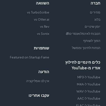
חברה
השוואה
מחירים
vs TurboScribe
בלוג
vs Otter.ai
יומן שינויים
vs Rev
הטבות לאינפלואנסרים🎁
vs Sonix
הפוך לשותף
הנחות לחינוך וממשל
שותפויות
Featured on Startup Fame
כלים חינמיים לחילוץ
אודיו מ-YouTube
הודעה
YouTube ל-MP3
אין לנו אפליקציה
YouTube ל-M4A
YouTube ל-WAV
עקבו אחרינו
YouTube ל-AAC
YouTube ל-FLAC