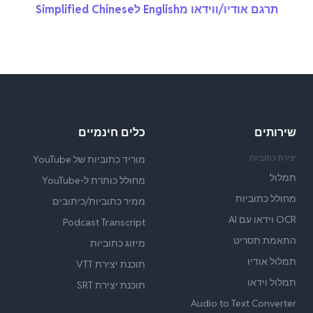
תרגם אודיו/ווידאו מEnglish לSimplified Chinese
שירותים
כלים חינמיים
יצירת כתוביות
מוריד כתוביות של YouTube
תמלול
מחולל כותרת ל‑YouTube
מחולל כתוביות
ממיר כתוביות/כיתובים
OCR וידאו עם AI
Podcast Transcript
התאמת תסריט
מיזוג כתוביות
תמלול אודיו
תוכנת יצירת VTT
תמלול וידאו
תוכנת יצירת SRT
Audio to Text Converter