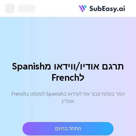
תרגם אודיו/ווידאו מSpanish
לFrench
המר בקלות קבצי אודיו/ווידאו בSpanish לטקסט בFrench
אונליין
התחל בחינם