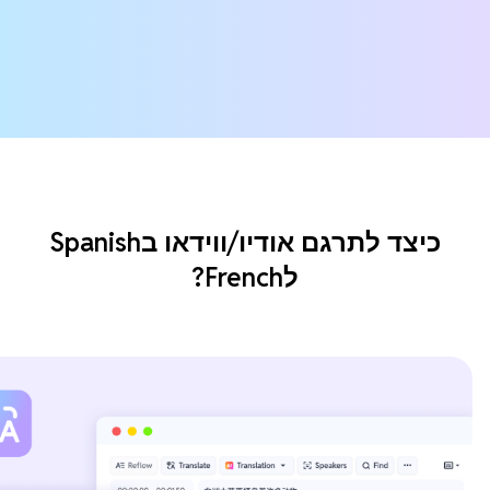
כיצד לתרגם אודיו/ווידאו בSpanish
לFrench?