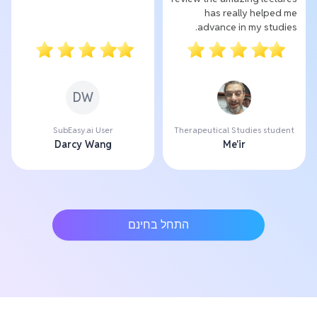
has really helped me
advance in my studies.
DW
SubEasy.ai User
Therapeutical Studies student
Darcy Wang
Me'ir
התחל בחינם