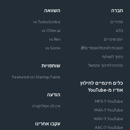
חברה
השוואה
מחירים
vs TurboScribe
בלוג
vs Otter.ai
יומן שינויים
vs Rev
הטבות לאינפלואנסרים🎁
vs Sonix
הפוך לשותף
הנחות לחינוך וממשל
שותפויות
Featured on Startup Fame
כלים חינמיים לחילוץ
אודיו מ-YouTube
הודעה
YouTube ל-MP3
אין לנו אפליקציה
YouTube ל-M4A
YouTube ל-WAV
עקבו אחרינו
YouTube ל-AAC