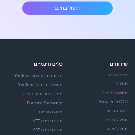
התחל בחינם
שירותים
כלים חינמיים
יצירת כתוביות
מוריד כתוביות של YouTube
תמלול
מחולל כותרת ל‑YouTube
מחולל כתוביות
ממיר כתוביות/כיתובים
OCR וידאו עם AI
Podcast Transcript
יישור תסריט
מיזוג כתוביות
תמלול אודיו
תוכנת יצירת VTT
תמלול וידאו
תוכנת יצירת SRT