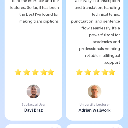
liked the interface and the
accuracy in transcription
features. So far, it has been
and translation, handling
the best I've found for
technical terms,
making transcriptions.
punctuation, and sentence
flow seamlessly. It's a
powerful tool for
academics and
professionals needing
reliable multilingual
support.
SubEasy.ai User
University Lecturer
Davi Braz
Adrian Wallwork