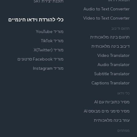
תוכנת יצירת SRT
Audio to Text Converter
Video to Text Converter
כלי להורדת וידאו חינמיים
תרגום ודיבוב
מוריד YouTube
תרגום בינה מלאכותית
מוריד TikTok
דיבוב בינה מלאכותית
מוריד X(Twitter)
Video Translator
מוריד Facebook סרטונים
Audio Translator
מוריד Instagram
Subtitle Translator
Captions Translator
כלי וידאו
מסיר כתוביות עם AI
מסיר סימני מים מבוסס AI
עוזר בינה מלאכותית
מפתחים