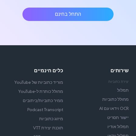
התחל בחינם
שירותים
כלים חינמיים
יצירת כתוביות
מוריד כתוביות של YouTube
תמלול
מחולל כותרת ל‑YouTube
מחולל כתוביות
ממיר כתוביות/כיתובים
OCR וידאו עם AI
Podcast Transcript
יישור תסריט
מיזוג כתוביות
תמלול אודיו
תוכנת יצירת VTT
תמלול וידאו