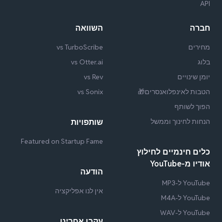
API
חברה
השוואה
מחירים
vs TurboScribe
בלוג
vs Otter.ai
יומן שינויים
vs Rev
הטבות לאינפלואנסרים🎁
vs Sonix
הפוך לשותף
הנחות לחינוך וממשל
שותפויות
Featured on Startup Fame
כלים חינמיים לחילוץ
אודיו מ-YouTube
הודעה
YouTube ל-MP3
אין לנו אפליקציה
YouTube ל-M4A
YouTube ל-WAV
עקבו אחרינו