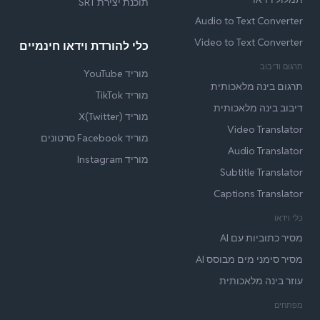
תוכנת יצירת SRT
Audio to Text Converter
Video to Text Converter
כלי להורדת וידאו חינמיים
תרגום ודיבוב
מוריד YouTube
תרגום בינה מלאכותית
מוריד TikTok
דיבוב בינה מלאכותית
מוריד X(Twitter)
Video Translator
מוריד Facebook סרטונים
Audio Translator
מוריד Instagram
Subtitle Translator
Captions Translator
כלי וידאו
מסיר כתוביות עם AI
מסיר סימני מים מבוסס AI
עוזר בינה מלאכותית
מפתחים