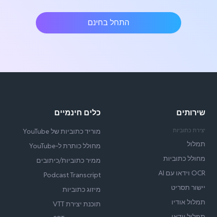
התחל בחינם
שירותים
כלים חינמיים
יצירת כתוביות
מוריד כתוביות של YouTube
תמלול
מחולל כותרת ל‑YouTube
מחולל כתוביות
ממיר כתוביות/כיתובים
OCR וידאו עם AI
Podcast Transcript
יישור תסריט
מיזוג כתוביות
תמלול אודיו
תוכנת יצירת VTT
תמלול וידאו