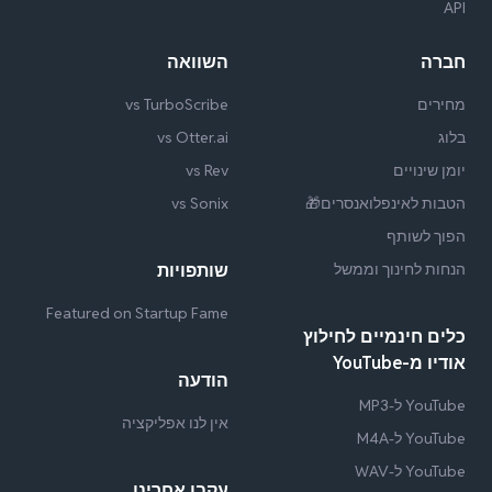
API
חברה
השוואה
מחירים
vs TurboScribe
בלוג
vs Otter.ai
יומן שינויים
vs Rev
הטבות לאינפלואנסרים🎁
vs Sonix
הפוך לשותף
הנחות לחינוך וממשל
שותפויות
Featured on Startup Fame
כלים חינמיים לחילוץ
אודיו מ-YouTube
הודעה
YouTube ל-MP3
אין לנו אפליקציה
YouTube ל-M4A
YouTube ל-WAV
עקבו אחרינו