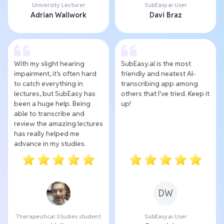
University Lecturer
SubEasy.ai User
Adrian Wallwork
Davi Braz
With my slight hearing
SubEasy.al is the most
impairment, it's often hard
friendly and neatest AI-
to catch everything in
transcribing app among
lectures, but SubEasy has
others that I've tried. Keep it
been a huge help. Being
up!
able to transcribe and
review the amazing lectures
has really helped me
advance in my studies.
DW
Therapeutical Studies student
SubEasy.ai User