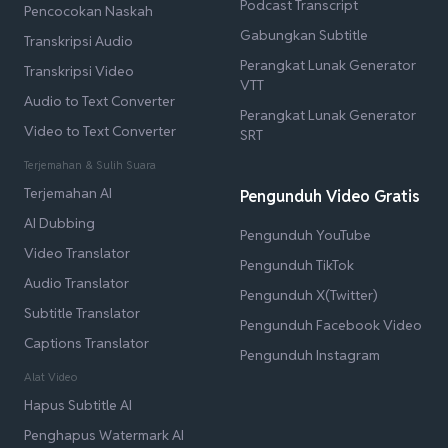
Podcast Transcript
Pencocokan Naskah
Gabungkan Subtitle
Transkripsi Audio
Perangkat Lunak Generator
Transkripsi Video
VTT
Audio to Text Converter
Perangkat Lunak Generator
Video to Text Converter
SRT
Terjemahan & Sulih Suara
Terjemahan AI
Pengunduh Video Gratis
AI Dubbing
Pengunduh YouTube
Video Translator
Pengunduh TikTok
Audio Translator
Pengunduh X(Twitter)
Subtitle Translator
Pengunduh Facebook Video
Captions Translator
Pengunduh Instagram
Alat Video
Hapus Subtitle AI
Penghapus Watermark AI