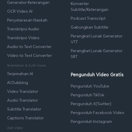
Generator Keterangan
Konverter
Subtitle/Keterangan
OCR Video AI
Podcast Transcript
Penyelarasan Naskah
Gabungkan Subtitle
Transkripsi Audio
Perangkat Lunak Generator
Transkripsi Video
VTT
Audio to Text Converter
Perangkat Lunak Generator
Video to Text Converter
SRT
Terjemahan & Sulih Suara
Terjemahan AI
Pengunduh Video Gratis
AI Dubbing
Pengunduh YouTube
Video Translator
Pengunduh TikTok
Audio Translator
Pengunduh X(Twitter)
Subtitle Translator
Pengunduh Facebook Video
Captions Translator
Pengunduh Instagram
Alat Video