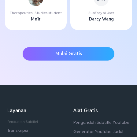
Therapeutical Studies student
SubEasy.ai User
Me'ir
Darcy Wang
Mulai Gratis
Layanan
Alat Gratis
Pembuatan Subtitel
Pengunduh Subtitle YouTube
Transkripsi
Generator YouTube Judul