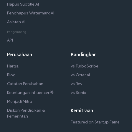
Hapus Subtitle AI
Penghapus Watermark AI
Asisten AI
Pengembang
API
Perusahaan
Bandingkan
Harga
vs TurboScribe
Blog
vs Otter.ai
Catatan Perubahan
vs Rev
Keuntungan Influencer🎁
vs Sonix
Menjadi Mitra
Diskon Pendidikan &
Kemitraan
Pemerintah
Featured on Startup Fame