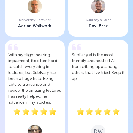
University Lecturer
SubEasy.ai User
Adrian Wallwork
Davi Braz
With my slight hearing
SubEasy.al is the most
impairment, it's often hard
friendly and neatest AI-
to catch everything in
transcribing app among
lectures, but SubEasy has
others that I've tried. Keep it
been a huge help. Being
up!
able to transcribe and
review the amazing lectures
has really helped me
advance in my studies.
DW