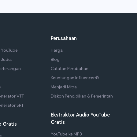
Perusahaan
e YouTube
Harga
 Judul
Blog
/Keterangan
Catatan Perubahan
Keuntungan Influencer🎁
e
Menjadi Mitra
enerator VTT
Diskon Pendidikan & Pemerintah
enerator SRT
Ekstraktor Audio YouTube
Gratis
 Gratis
YouTube ke MP3
e