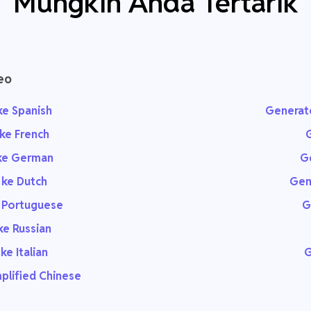
Mungkin Anda Tertarik
eo
ke Spanish
Generato
ke French
G
 ke German
Ge
 ke Dutch
Gen
 Portuguese
G
ke Russian
e Italian
G
plified Chinese