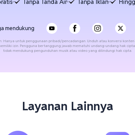
ratis
Tanpa Tanda Air
Tanpa Iklan
Hingg
uga mendukung
m: Hanya untuk penggunaan pribadi/pencadangan. Unduh atau konversi konten 
memiliki izin. Pengguna bertanggung jawab mematuhi undang-undang hak cipta
tidak mendukung pengunduhan musik atau video yang dilindungi hak cipta.
Layanan Lainnya