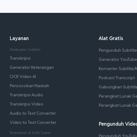
Layanan
Alat Gratis
Pembuatan Subtitel
Pengunduh Subtitl
Transkripsi
Generator YouTube
Generator Keterangan
Konverter Subtitle
OCR Video AI
Podcast Transcript
Pencocokan Naskah
Gabungkan Subtitl
Transkripsi Audio
Perangkat Lunak G
Transkripsi Video
Perangkat Lunak G
Audio to Text Converter
Video to Text Converter
Pengunduh Video
Terjemahan & Sulih Suara
Pengunduh YouTub