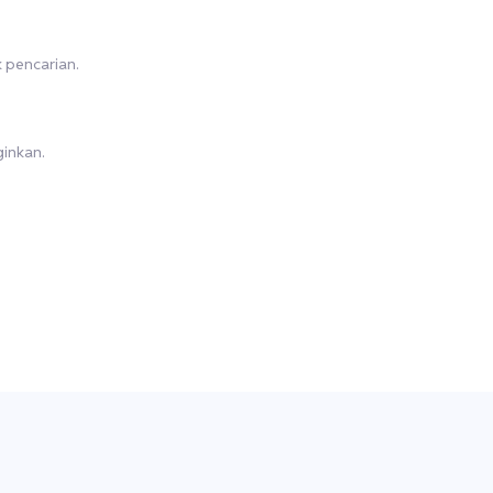
k pencarian.
ginkan.