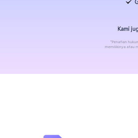
G
Kami j
*Penafian huku
memilikinya atau 