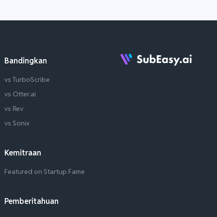
Bandingkan
vs TurboScribe
vs Otter.ai
vs Rev
vs Sonix
Kemitraan
Featured on Startup Fame
Pemberitahuan