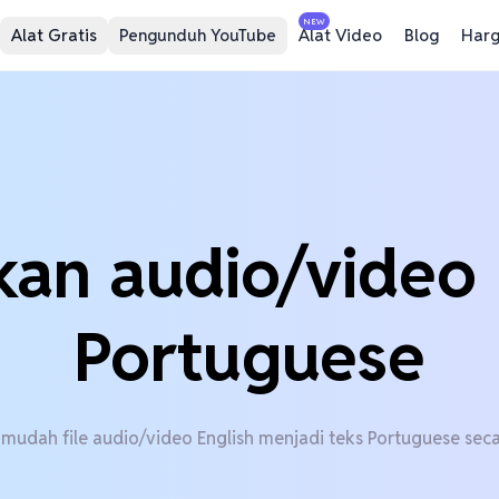
NEW
Alat Gratis
Pengunduh YouTube
Alat Video
Blog
Har
an audio/video 
Portuguese
 mudah file audio/video English menjadi teks Portuguese seca