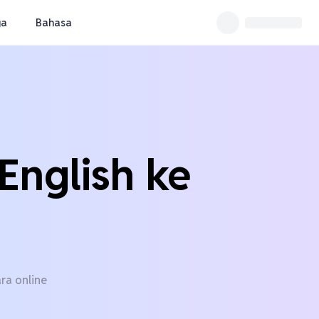
ga
Bahasa
English ke
ra online