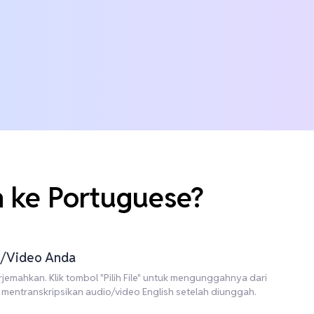
 ke Portuguese?
io/Video Anda
rjemahkan. Klik tombol "Pilih File" untuk mengunggahnya dari
 mentranskripsikan audio/video English setelah diunggah.