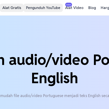
NEW
Alat Gratis
Pengunduh YouTube
Alat Video
Blog
Har
 audio/video P
English
 mudah file audio/video Portuguese menjadi teks English seca