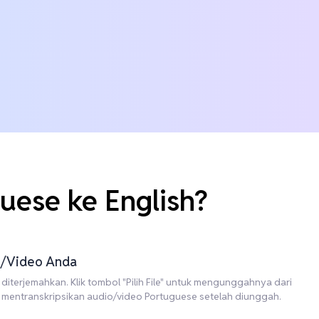
ese ke English?
io/Video Anda
diterjemahkan. Klik tombol "Pilih File" untuk mengunggahnya dari
 mentranskripsikan audio/video Portuguese setelah diunggah.