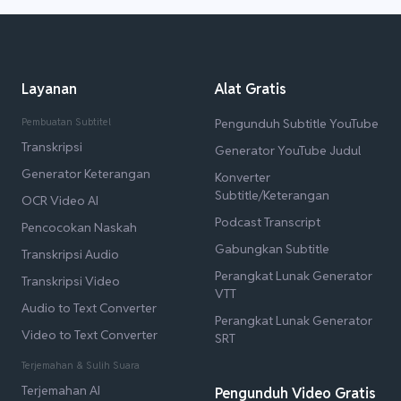
Layanan
Alat Gratis
Pembuatan Subtitel
Pengunduh Subtitle YouTube
Transkripsi
Generator YouTube Judul
Generator Keterangan
Konverter
Subtitle/Keterangan
OCR Video AI
Podcast Transcript
Pencocokan Naskah
Gabungkan Subtitle
Transkripsi Audio
Perangkat Lunak Generator
Transkripsi Video
VTT
Audio to Text Converter
Perangkat Lunak Generator
Video to Text Converter
SRT
Terjemahan & Sulih Suara
Terjemahan AI
Pengunduh Video Gratis