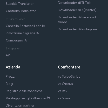
Downloader di TikTok
Subtitle Translator
Downloader di X(Twitter)
Captions Translator
Downloader di Facebook
Strumenti video
Video
Cancella Sottotitoli con IA
Downloader di Instagram
Rimozione filigrana IA
Compagno IA
Sviluppatori
API
Azienda
Confrontare
Prezzi
vs TurboScribe
Blog
vs Otter.ai
Registro delle modifiche
vs Rev
Vantaggi per gli influencer🎁
vs Sonix
Diventa un partner