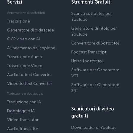
Servizi
Strumenti Gratuiti
Generazione di sottotitoli
Scarica sottotitoli per
YouTube
Trascrizione
Generatore di Titolo per
Generatore di didascalie
YouTube
OCR video con AI
Convertitore di Sottotitoli
Allineamento del copione
Podcast Transcript
Trascrizione Audio
Unisci i sottotitoli
Trascrizione Video
Software per Generatore
Audio to Text Converter
VTT
Video to Text Converter
Software per Generatore
SRT
Traduzione e doppiaggio
Traduzione con IA
Scaricatori di video
Doppiaggio IA
gratuiti
Video Translator
Downloader di YouTube
Audio Translator