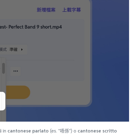
i in
cantonese parlato
(es. "唔係") o
cantonese scritto