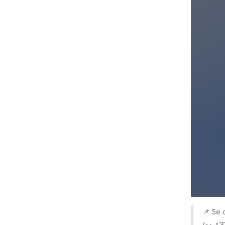
📌 Se c