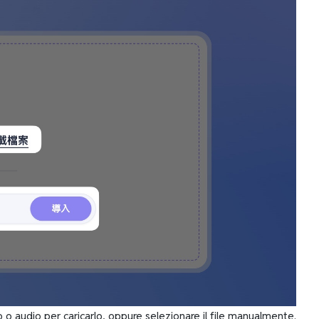
o o audio per caricarlo, oppure selezionare il file manualmente.