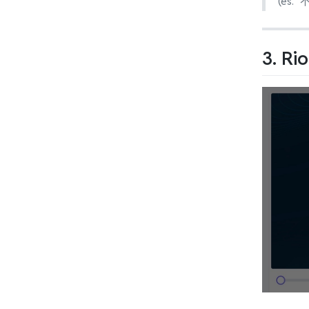
(es. "
3. Ri