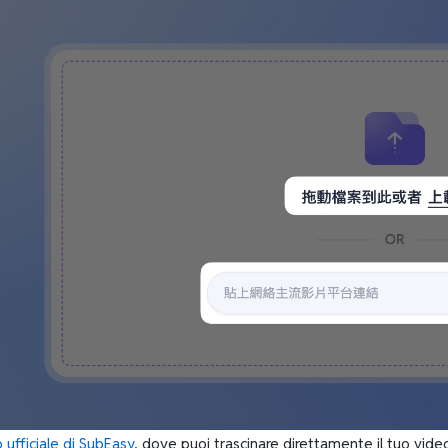
o ufficiale di SubEasy
, dove puoi trascinare direttamente il tuo vide