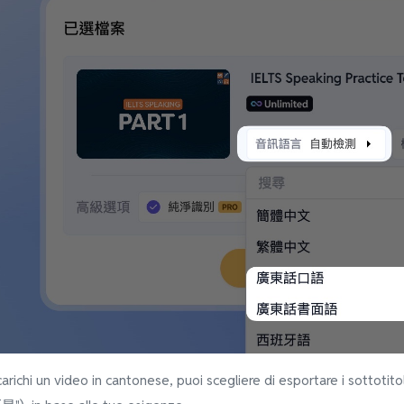
arichi un video in cantonese, puoi scegliere di esportare i sottotitol