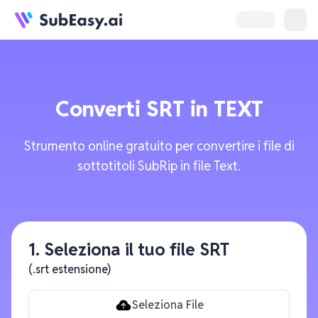
Converti
SRT
in
TEXT
Strumento online gratuito per convertire i file di
sottotitoli SubRip in file Text.
1. Seleziona il tuo file SRT
(.srt estensione)
Seleziona File