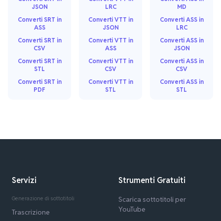
JSON
LRC
MD
Converti SRT in
Converti VTT in
Converti ASS in
ASS
JSON
LRC
Converti SRT in
Converti VTT in
Converti ASS in
CSV
ASS
JSON
Converti SRT in
Converti VTT in
Converti ASS in
STL
CSV
CSV
Converti SRT in
Converti VTT in
Converti ASS in
PDF
STL
STL
Servizi
Strumenti Gratuiti
Generazione di sottotitoli
Scarica sottotitoli per
YouTube
Trascrizione