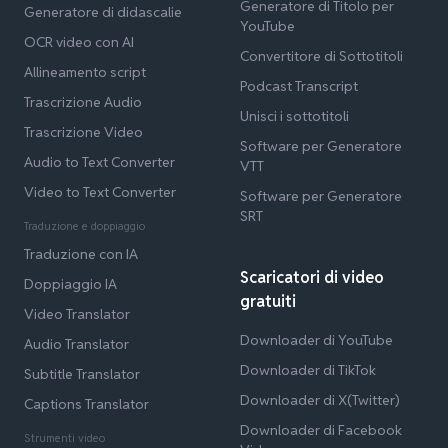
Generatore di Titolo per
Generatore di didascalie
YouTube
OCR video con AI
Convertitore di Sottotitoli
Allineamento script
Podcast Transcript
Trascrizione Audio
Unisci i sottotitoli
Trascrizione Video
Software per Generatore
Audio to Text Converter
VTT
Video to Text Converter
Software per Generatore
SRT
Traduzione e doppiaggio
Traduzione con IA
Scaricatori di video
Doppiaggio IA
gratuiti
Video Translator
Downloader di YouTube
Audio Translator
Downloader di TikTok
Subtitle Translator
Downloader di X(Twitter)
Captions Translator
Downloader di Facebook
Strumenti video