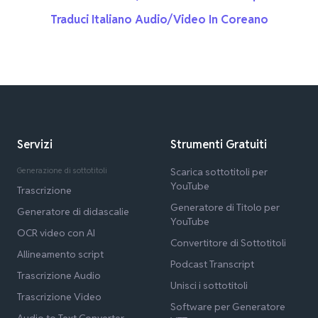
Traduci Italiano Audio/Video In Coreano
Servizi
Strumenti Gratuiti
Generazione di sottotitoli
Scarica sottotitoli per
YouTube
Trascrizione
Generatore di Titolo per
Generatore di didascalie
YouTube
OCR video con AI
Convertitore di Sottotitoli
Allineamento script
Podcast Transcript
Trascrizione Audio
Unisci i sottotitoli
Trascrizione Video
Software per Generatore
Audio to Text Converter