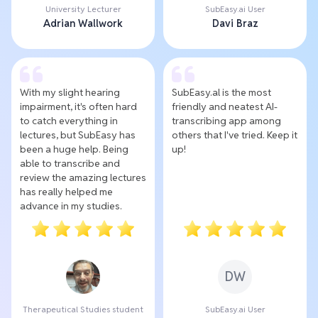
University Lecturer
SubEasy.ai User
Adrian Wallwork
Davi Braz
With my slight hearing
SubEasy.al is the most
impairment, it's often hard
friendly and neatest AI-
to catch everything in
transcribing app among
lectures, but SubEasy has
others that I've tried. Keep it
been a huge help. Being
up!
able to transcribe and
review the amazing lectures
has really helped me
advance in my studies.
DW
Therapeutical Studies student
SubEasy.ai User