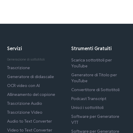
Servizi
Strumenti Gratuiti
Generazione di sottotitoli
Scarica sottotitoli per
YouTube
Trascrizione
Generatore di Titolo per
Generatore di didascalie
YouTube
OCR video con AI
Convertitore di Sottotitoli
Allineamento del copione
Podcast Transcript
Trascrizione Audio
Unisci i sottotitoli
Trascrizione Video
Software per Generatore
Audio to Text Converter
VTT
Video to Text Converter
Software per Generatore