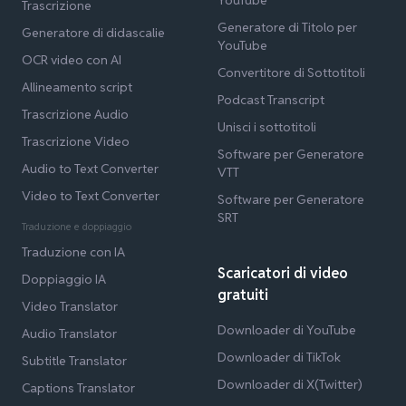
Trascrizione
Generatore di Titolo per
Generatore di didascalie
YouTube
OCR video con AI
Convertitore di Sottotitoli
Allineamento script
Podcast Transcript
Trascrizione Audio
Unisci i sottotitoli
Trascrizione Video
Software per Generatore
Audio to Text Converter
VTT
Video to Text Converter
Software per Generatore
SRT
Traduzione e doppiaggio
Traduzione con IA
Scaricatori di video
Doppiaggio IA
gratuiti
Video Translator
Downloader di YouTube
Audio Translator
Downloader di TikTok
Subtitle Translator
Downloader di X(Twitter)
Captions Translator