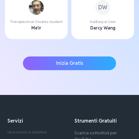
DW
Therapeutical Studies student
SubEasy.ai User
Me'ir
Darcy Wang
Inizia Gratis
Servizi
Strumenti Gratuiti
Generazione di sottotitoli
Scarica sottotitoli per
YouTube