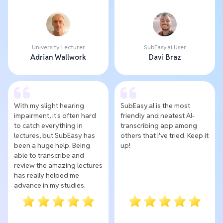
University Lecturer
SubEasy.ai User
Adrian Wallwork
Davi Braz
With my slight hearing
SubEasy.al is the most
impairment, it's often hard
friendly and neatest AI-
to catch everything in
transcribing app among
lectures, but SubEasy has
others that I've tried. Keep it
been a huge help. Being
up!
able to transcribe and
review the amazing lectures
has really helped me
advance in my studies.