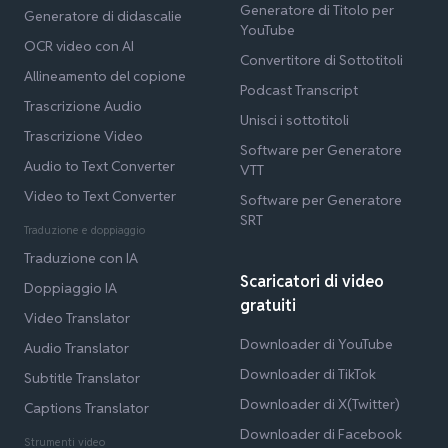
Generatore di Titolo per
Generatore di didascalie
YouTube
OCR video con AI
Convertitore di Sottotitoli
Allineamento del copione
Podcast Transcript
Trascrizione Audio
Unisci i sottotitoli
Trascrizione Video
Software per Generatore
Audio to Text Converter
VTT
Video to Text Converter
Software per Generatore
SRT
Traduzione e doppiaggio
Traduzione con IA
Scaricatori di video
Doppiaggio IA
gratuiti
Video Translator
Downloader di YouTube
Audio Translator
Downloader di TikTok
Subtitle Translator
Downloader di X(Twitter)
Captions Translator
Downloader di Facebook
Strumenti video