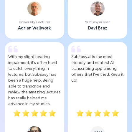
University Lecturer
SubEasy.ai User
Adrian Wallwork
Davi Braz
With my slight hearing
SubEasy.al is the most
impairment, it's often hard
friendly and neatest AI-
to catch everything in
transcribing app among
lectures, but SubEasy has
others that I've tried. Keep it
been a huge help. Being
up!
able to transcribe and
review the amazing lectures
has really helped me
advance in my studies.