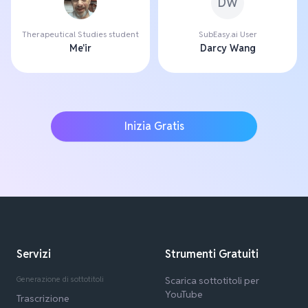
DW
Therapeutical Studies student
SubEasy.ai User
Me'ir
Darcy Wang
Inizia Gratis
Servizi
Strumenti Gratuiti
Generazione di sottotitoli
Scarica sottotitoli per
YouTube
Trascrizione