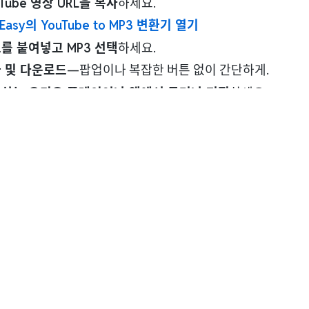
uTube 영상 URL을 복사
하세요.
Easy의 YouTube to MP3 변환기 열기
를 붙여넣고 MP3 선택
하세요.
 및 다운로드
—팝업이나 복잡한 버튼 없이 간단하게.
하는 오디오 플레이어나 앱에서 듣거나 편집
하세요.
 있게 사용하세요:
본인 소유 또는
사용 허가
가 있는 콘텐츠만 변환하세요
변환 도구들 (단점도 함께 설명)
기가 똑같지는 않습니다. 각 방식의 장점과 단점을 간단히 정리했습니다:
 웹 변환기:
시도는 쉽지만
광고
,
팝업
,
혼란스러운 버튼
이 많
 번 클릭해야 할 수도 있습니다.
크톱 앱:
대량 처리
나 긴 영상에 강점이 있지만,
설치
,
업데이