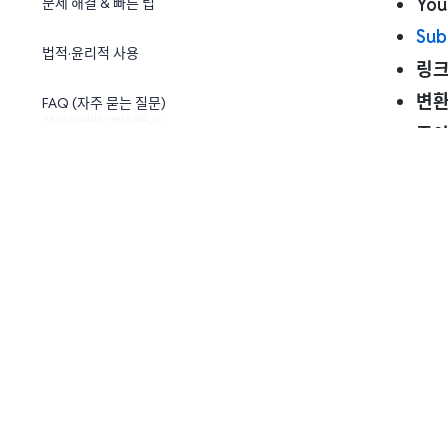
Yo
문제 해결 & 빠른 팁
Sub
법적·윤리적 사용
링크
변환
FAQ (자주 묻는 질문)
v1.0.0.260408-1-eee83b6_os
좋아
마무리
서비스
책임감
무료 도구
다른 
AI 음성 인식 및 요약
YouTube 다운로더
지금부터 SubEasy로 시간과 노력을 절약
모든 변환
블로그
하세요!
무료
가격
여러
무료로 시작하기
데스