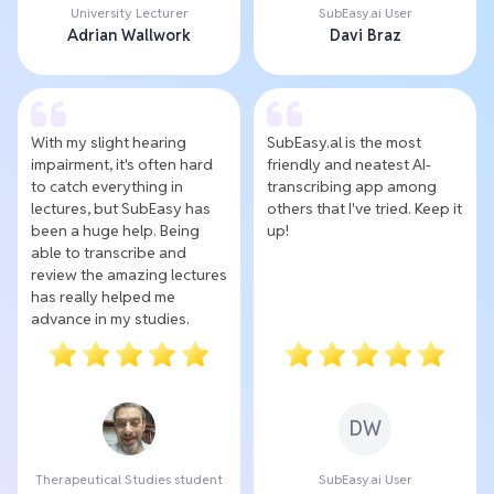
University Lecturer
SubEasy.ai User
Adrian Wallwork
Davi Braz
With my slight hearing
SubEasy.al is the most
impairment, it's often hard
friendly and neatest AI-
to catch everything in
transcribing app among
lectures, but SubEasy has
others that I've tried. Keep it
been a huge help. Being
up!
able to transcribe and
review the amazing lectures
has really helped me
advance in my studies.
DW
Therapeutical Studies student
SubEasy.ai User