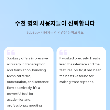
수천 명의 사용자들이 신뢰합니다
SubEasy 사용자들의 의견을 들어보세요
SubEasy offers impressive
It worked precisely, I really
accuracy in transcription
liked the interface and the
and translation, handling
features. So far, it has been
technical terms,
the best I've found for
punctuation, and sentence
making transcriptions.
flow seamlessly. It's a
powerful tool for
academics and
professionals needing