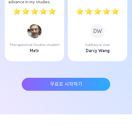
advance in my studies.
DW
Therapeutical Studies student
SubEasy.ai User
Me'ir
Darcy Wang
무료로 시작하기