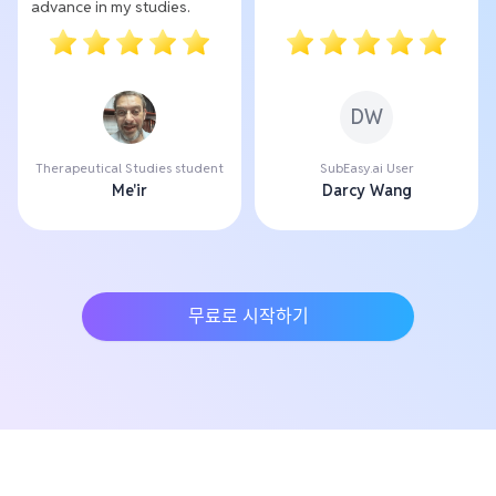
advance in my studies.
DW
Therapeutical Studies student
SubEasy.ai User
Me'ir
Darcy Wang
무료로 시작하기