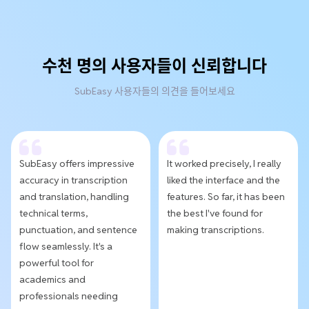
수천 명의 사용자들이 신뢰합니다
SubEasy 사용자들의 의견을 들어보세요
SubEasy offers impressive
It worked precisely, I really
accuracy in transcription
liked the interface and the
and translation, handling
features. So far, it has been
technical terms,
the best I've found for
punctuation, and sentence
making transcriptions.
flow seamlessly. It's a
powerful tool for
academics and
professionals needing