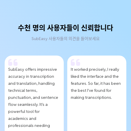
수천 명의 사용자들이 신뢰합니다
SubEasy 사용자들의 의견을 들어보세요
SubEasy offers impressive
It worked precisely, I really
accuracy in transcription
liked the interface and the
and translation, handling
features. So far, it has been
technical terms,
the best I've found for
punctuation, and sentence
making transcriptions.
flow seamlessly. It's a
powerful tool for
academics and
professionals needing