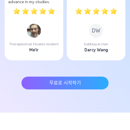
advance in my studies.
DW
Therapeutical Studies student
SubEasy.ai User
Me'ir
Darcy Wang
무료로 시작하기