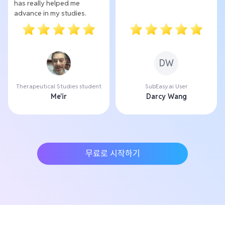
has really helped me
advance in my studies.
DW
Therapeutical Studies student
SubEasy.ai User
Me'ir
Darcy Wang
무료로 시작하기