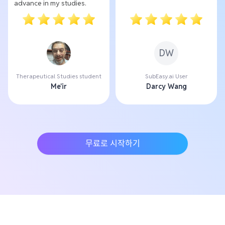
advance in my studies.
DW
Therapeutical Studies student
SubEasy.ai User
Me'ir
Darcy Wang
무료로 시작하기