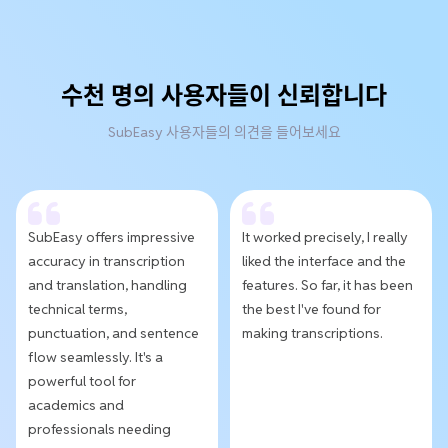
수천 명의 사용자들이 신뢰합니다
SubEasy 사용자들의 의견을 들어보세요
SubEasy offers impressive
It worked precisely, I really
accuracy in transcription
liked the interface and the
and translation, handling
features. So far, it has been
technical terms,
the best I've found for
punctuation, and sentence
making transcriptions.
flow seamlessly. It's a
powerful tool for
academics and
professionals needing