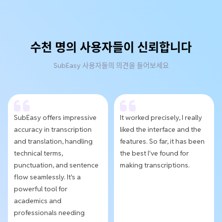
수천 명의 사용자들이 신뢰합니다
SubEasy 사용자들의 의견을 들어보세요
SubEasy offers impressive
It worked precisely, I really
accuracy in transcription
liked the interface and the
and translation, handling
features. So far, it has been
technical terms,
the best I've found for
punctuation, and sentence
making transcriptions.
flow seamlessly. It's a
powerful tool for
academics and
professionals needing