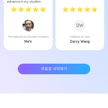
advance in my studies.
DW
Therapeutical Studies student
SubEasy.ai User
Me'ir
Darcy Wang
무료로 시작하기