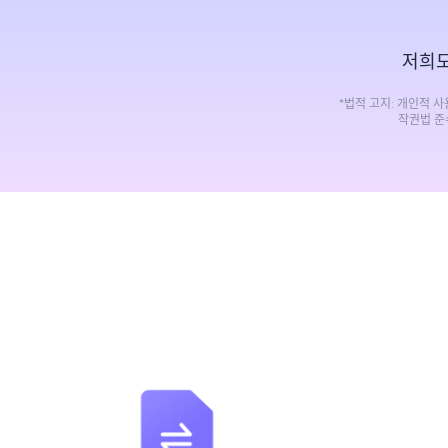
저희
*법적 고지: 개인적 
작권법 준