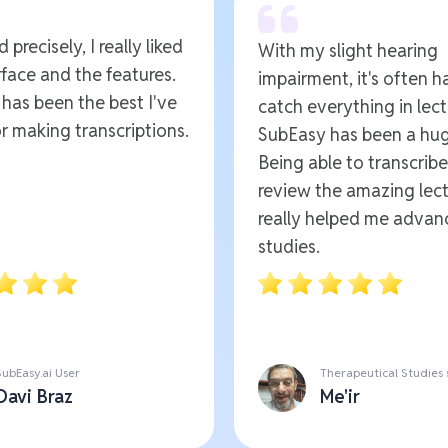
 precisely, I really liked
With my slight hearing
rface and the features.
impairment, it's often h
t has been the best I've
catch everything in lect
r making transcriptions.
SubEasy has been a hug
Being able to transcrib
review the amazing lect
really helped me advan
studies.
SubEasy.ai User
Therapeutical Studies
Davi Braz
Me'ir