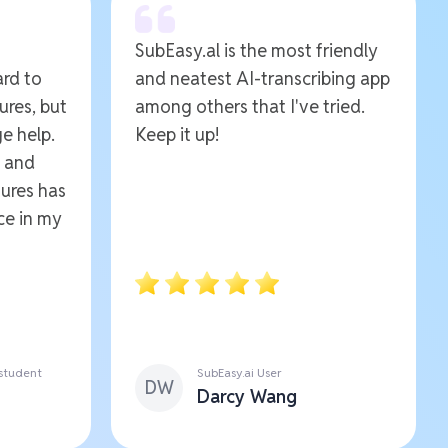
SubEasy.al is the most friendly
ard to
and neatest AI-transcribing app
ures, but
among others that I've tried.
e help.
Keep it up!
e and
ures has
ce in my
 student
SubEasy.ai User
DW
Darcy Wang