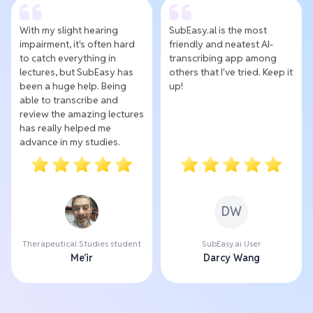
With my slight hearing
SubEasy.al is the most
impairment, it's often hard
friendly and neatest AI-
to catch everything in
transcribing app among
lectures, but SubEasy has
others that I've tried. Keep it
been a huge help. Being
up!
able to transcribe and
review the amazing lectures
has really helped me
advance in my studies.
DW
Therapeutical Studies student
SubEasy.ai User
Me'ir
Darcy Wang