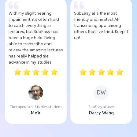
With my slight hearing
SubEasy.al is the most
impairment, it's often hard
friendly and neatest AI-
to catch everything in
transcribing app among
lectures, but SubEasy has
others that I've tried. Keep it
been a huge help. Being
up!
able to transcribe and
review the amazing lectures
has really helped me
advance in my studies.
DW
Therapeutical Studies student
SubEasy.ai User
Me'ir
Darcy Wang