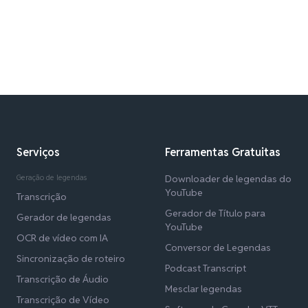
Serviços
Ferramentas Gratuitas
Geração de legendas
Downloader de legendas do
YouTube
Transcrição
Gerador de Título para
Gerador de legendas
YouTube
OCR de vídeo com IA
Conversor de Legendas
Sincronização de roteiro
Podcast Transcript
Transcrição de Áudio
Mesclar legendas
Transcrição de Vídeo