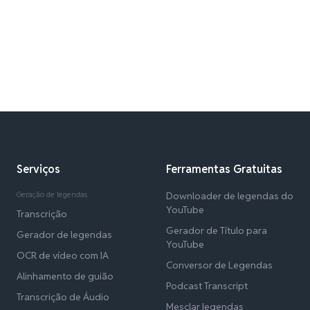
Serviços
Ferramentas Gratuitas
Geração de legendas
Downloader de legendas do
YouTube
Transcrição
Gerador de Título para
Gerador de legendas
YouTube
OCR de vídeo com IA
Conversor de Legendas
Alinhamento de guião
Podcast Transcript
Transcrição de Áudio
Mesclar legendas