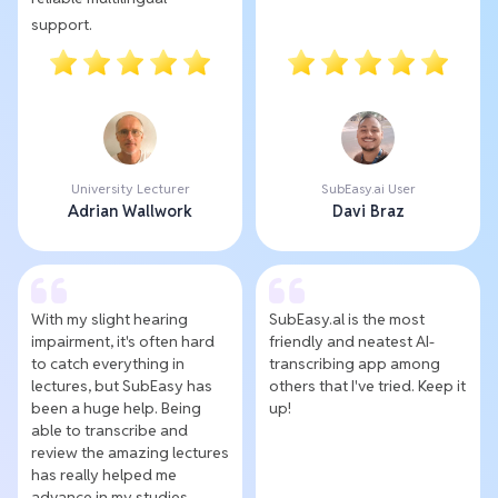
support.
University Lecturer
SubEasy.ai User
Adrian Wallwork
Davi Braz
With my slight hearing
SubEasy.al is the most
impairment, it's often hard
friendly and neatest AI-
to catch everything in
transcribing app among
lectures, but SubEasy has
others that I've tried. Keep it
been a huge help. Being
up!
able to transcribe and
review the amazing lectures
has really helped me
advance in my studies.