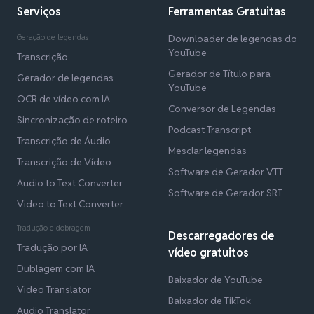
Serviços
Ferramentas Gratuitas
Geração de legendas
Downloader de legendas do
YouTube
Transcrição
Gerador de Título para
Gerador de legendas
YouTube
OCR de vídeo com IA
Conversor de Legendas
Sincronização de roteiro
Podcast Transcript
Transcrição de Áudio
Mesclar legendas
Transcrição de Vídeo
Software de Gerador VTT
Audio to Text Converter
Software de Gerador SRT
Video to Text Converter
Tradução e dobragem
Descarregadores de
Tradução por IA
vídeo gratuitos
Dublagem com IA
Baixador de YouTube
Video Translator
Baixador de TikTok
Audio Translator