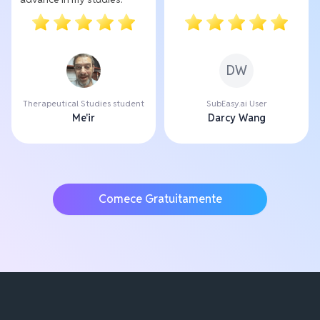
DW
Therapeutical Studies student
SubEasy.ai User
Me'ir
Darcy Wang
Comece Gratuitamente