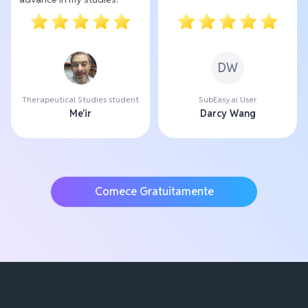
DW
Therapeutical Studies student
SubEasy.ai User
Me'ir
Darcy Wang
Comece Gratuitamente