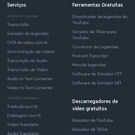
Serviços
Ferramentas Gratuitas
Geração de legendas
Downloader de legendas do
YouTube
Transcrição
Gerador de Título para
Gerador de legendas
YouTube
OCR de vídeo com IA
Conversor de Legendas
Sincronização de roteiro
Podcast Transcript
Transcrição de Áudio
Mesclar legendas
Transcrição de Vídeo
Software de Gerador VTT
Audio to Text Converter
Software de Gerador SRT
Video to Text Converter
Tradução e dobragem
Descarregadores de
Tradução por IA
vídeo gratuitos
Dublagem com IA
Baixador de YouTube
Video Translator
Baixador de TikTok
Audio Translator