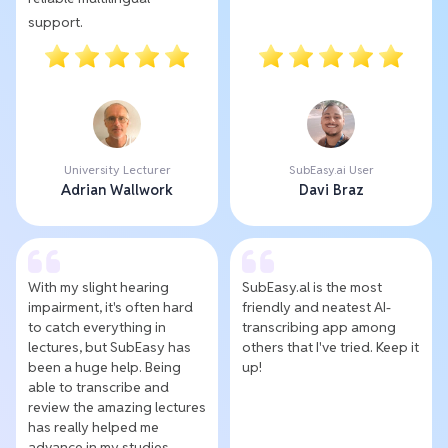
support.
University Lecturer
SubEasy.ai User
Adrian Wallwork
Davi Braz
With my slight hearing
SubEasy.al is the most
impairment, it's often hard
friendly and neatest AI-
to catch everything in
transcribing app among
lectures, but SubEasy has
others that I've tried. Keep it
been a huge help. Being
up!
able to transcribe and
review the amazing lectures
has really helped me
advance in my studies.