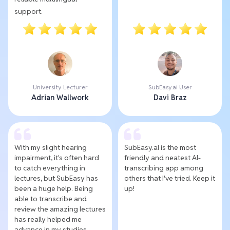
support.
University Lecturer
SubEasy.ai User
Adrian Wallwork
Davi Braz
With my slight hearing
SubEasy.al is the most
impairment, it's often hard
friendly and neatest AI-
to catch everything in
transcribing app among
lectures, but SubEasy has
others that I've tried. Keep it
been a huge help. Being
up!
able to transcribe and
review the amazing lectures
has really helped me
advance in my studies.