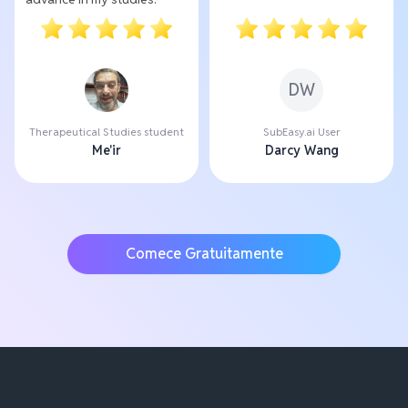
DW
Therapeutical Studies student
SubEasy.ai User
Me'ir
Darcy Wang
Comece Gratuitamente