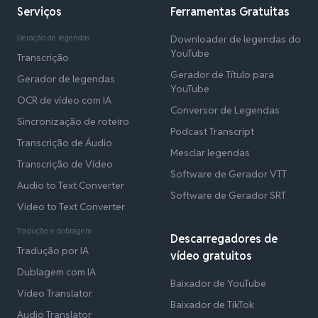
Serviços
Ferramentas Gratuitas
Geração de legendas
Downloader de legendas do
YouTube
Transcrição
Gerador de Título para
Gerador de legendas
YouTube
OCR de vídeo com IA
Conversor de Legendas
Sincronização de roteiro
Podcast Transcript
Transcrição de Áudio
Mesclar legendas
Transcrição de Vídeo
Software de Gerador VTT
Audio to Text Converter
Software de Gerador SRT
Video to Text Converter
Tradução e dobragem
Descarregadores de
Tradução por IA
vídeo gratuitos
Dublagem com IA
Baixador de YouTube
Video Translator
Baixador de TikTok
Audio Translator