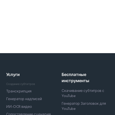
Услуги
Бесплатные
инструменты
Создание субтитров
Скачивание субтитров с
Транскрипция
YouTube
Генератор надписей
Генератор Заголовок для
ИИ-OCR видео
YouTube
Сопоставление сценария