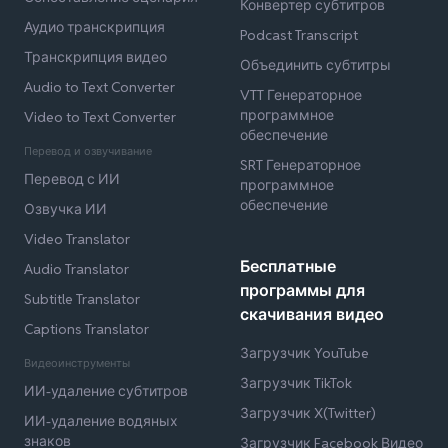
Конвертер субтитров
Аудио транскрипция
Podcast Transcript
Транскрипция видео
Объединить субтитры
Audio to Text Converter
VTT Генераторное
программное
Video to Text Converter
обеспечение
Перевод и озвучивание
SRT Генераторное
Перевод с ИИ
программное
обеспечение
Озвучка ИИ
Video Translator
Бесплатные
Audio Translator
программы для
Subtitle Translator
скачивания видео
Captions Translator
Загрузчик YouTube
Видеоинструменты
Загрузчик TikTok
ИИ-удаление субтитров
Загрузчик X(Twitter)
ИИ-удаление водяных
знаков
Загрузчик Facebook Видео