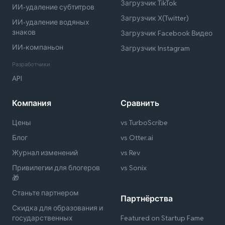
Загрузчик TikTok
ИИ-удаление субтитров
Загрузчик X(Twitter)
ИИ-удаление водяных
знаков
Загрузчик Facebook Видео
ИИ-компаньон
Загрузчик Instagram
Разработчики
API
Компания
Сравнить
Цены
vs TurboScribe
Блог
vs Otter.ai
Журнал изменений
vs Rev
Привилегии для блогеров
vs Sonix
🎁
Станьте партнером
Партнёрства
Скидка для образования и
государственных
Featured on Startup Fame