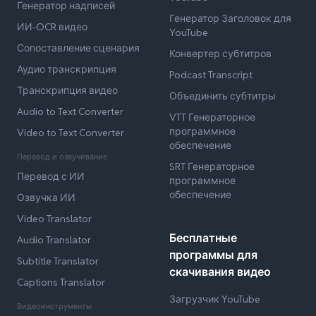
Генератор надписей
Генератор Заголовок для
ИИ-OCR видео
YouTube
Сопоставление сценария
Конвертер субтитров
Аудио транскрипция
Podcast Transcript
Транскрипция видео
Объединить субтитры
Audio to Text Converter
VTT Генераторное
программное
Video to Text Converter
обеспечение
Перевод и озвучивание
SRT Генераторное
Перевод с ИИ
программное
обеспечение
Озвучка ИИ
Video Translator
Бесплатные
Audio Translator
программы для
Subtitle Translator
скачивания видео
Captions Translator
Загрузчик YouTube
Видеоинструменты